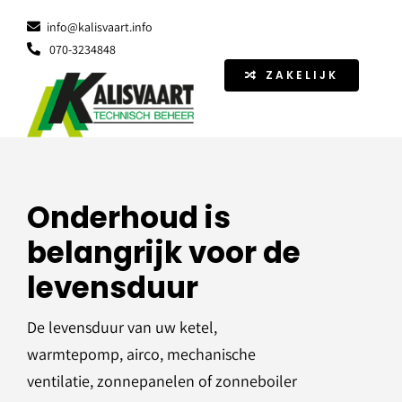
Ga
info@kalisvaart.info
naar
070-3234848
inhoud
ZAKELIJK
Onderhoud is
belangrijk voor de
levensduur
De levensduur van uw ketel,
warmtepomp, airco, mechanische
ventilatie, zonnepanelen of zonneboiler